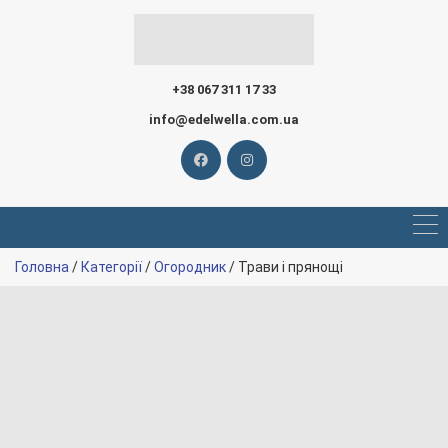
+38 067 311 17 33
info@edelwella.com.ua
Головна
/
Категорії
/
Огородник
/ Трави і прянощі